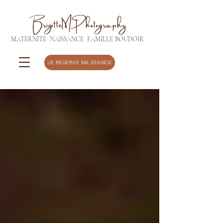
BrigitteMPhotography
MATERNITE
NAISSANCE
FAMILLE
BOUDOIR
JE RESERVE MA SEANCE