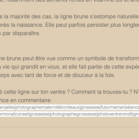
 la majorité des cas, la ligne brune s’estompe naturel
ès la naissance. Elle peut parfois persister plus longte
s par disparaître.
gne brune peut être vue comme un symbole de transforma
 vie qui grandit en vous, et elle fait partie de cette exp
orps avec tant de force et de douceur à la fois.
é cette ligne sur ton ventre ? Comment la trouves-tu ? N
ence en commentaire.
njalles
photographematernitébordeaux
grossesse
futurmaman
séanc
rmonal
conseilgrossesse
photographegrossesse
photoventrerond
lig