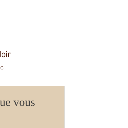
oir
OG
que vous