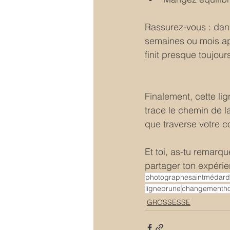
Rassurez-vous : dans
semaines ou mois apr
finit presque toujour
Finalement, cette li
trace le chemin de la
que traverse votre c
Et toi, as-tu remarqu
partager ton expéri
photographesaintmédarde
lignebrune
changementho
GROSSESSE