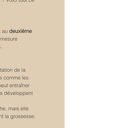
 au 
deuxième 
 mesure 
.
ation de la 
es comme les 
eut entraîner 
es développent 
.
he, mais elle 
nt la grossesse.