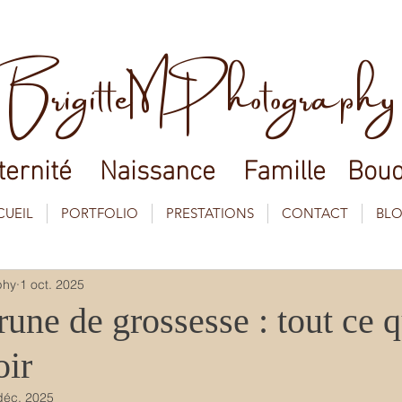
BrigitteMPhotography
ernité
Naissance
Famille
Boud
CUEIL
PORTFOLIO
PRESTATIONS
CONTACT
BL
phy
1 oct. 2025
rune de grossesse : tout ce 
oir
déc. 2025