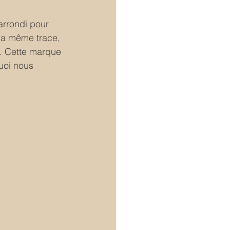
arrondi pour 
 la même trace, 
e. Cette marque 
uoi nous 