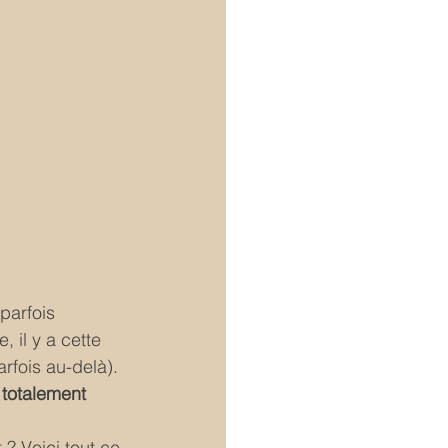
parfois 
 il y a cette 
rfois au-delà). 
 
totalement 
? Voici tout ce 