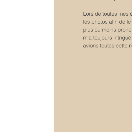
Lors de toutes mes 
les photos afin de l
plus ou moins prono
m'a toujours intrigu
avions toutes cette