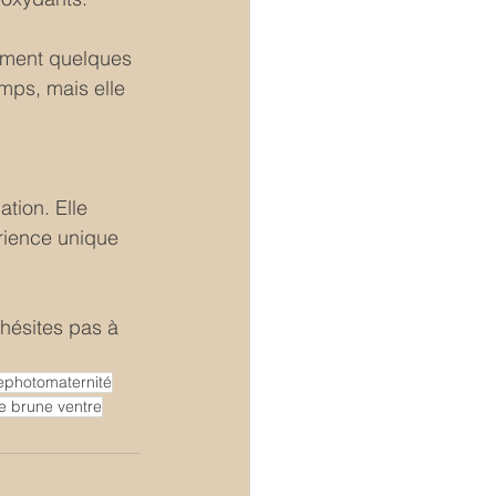
lement quelques 
mps, mais elle 
tion. Elle 
érience unique 
'hésites pas à 
ephotomaternité
ne brune ventre