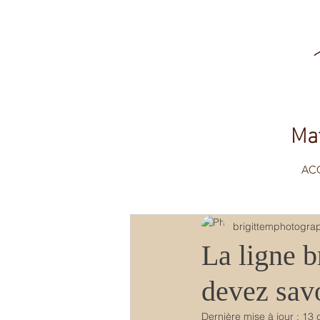
Mat
AC
brigittemphotogra
La ligne b
devez sav
Dernière mise à jour :
13 