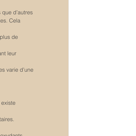
 que d’autres 
tes. Cela 
plus de 
nt leur 
s varie d’une 
 existe 
aires. 
ioxydants.