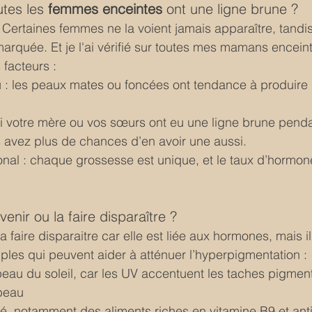
tes les 
femmes enceintes
 ont une ligne brune ?
Certaines femmes ne la voient jamais apparaître, tandis
marquée. Et je l'ai vérifié sur toutes mes mamans encein
facteurs :
 : les peaux mates ou foncées ont tendance à produire 
si votre mère ou vos sœurs ont eu une ligne brune penda
 avez plus de chances d’en avoir une aussi.
nal : chaque grossesse est unique, et le taux d’hormone
venir ou la faire disparaître ?
 faire disparaitre car elle est liée aux hormones, mais il
les qui peuvent aider à atténuer l’hyperpigmentation :
eau du soleil, car les UV accentuent les taches pigment
peau 
é, notamment des aliments riches en vitamine B9 et ant