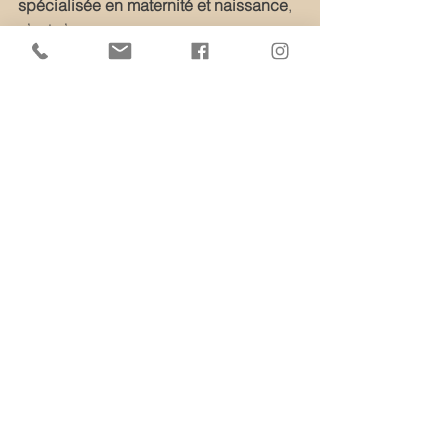
spécialisée en maternité et naissance
, 
c’est s’assurer :
d’une approche sécurisée et 
adaptée aux nouveau-nés
d’un regard artistique et 
émotionnel
d’images naturelles et 
intemporelles
Mon objectif est de vous offrir des 
souvenirs vrais, doux et remplis de 
sens, que vous prendrez plaisir à 
redécouvrir toute votre vie.
Conclusion
Une 
séance photo de naissance
 est 
bien plus qu’un simple shooting 
photo.C’est un investissement 