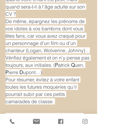
quand sera-t-il à l’âge adulte sur son 
CV ?
De même, épargnez les prénoms de 
vos idoles à vos bambins dont vous 
êtes fans, car vous avez craqué pour 
un personnage d’un film ou d’un 
chanteur (Logan, Wolverine, Johnny)…
Vérifiez également et on n'y pense pas 
toujours, aux initiales. (
P
atrick 
Q
uen, 
P
ierre 
D
upont…)
Pour résumer, évitez à votre enfant 
toutes les futures moqueries qu’il 
pourrait subir par ces petits 
camarades de classe. 
4/ PENSEZ A ACCORDER LE NOM 
AVEC LE PRENOM
Vérifier que le prénom s’harmonise 